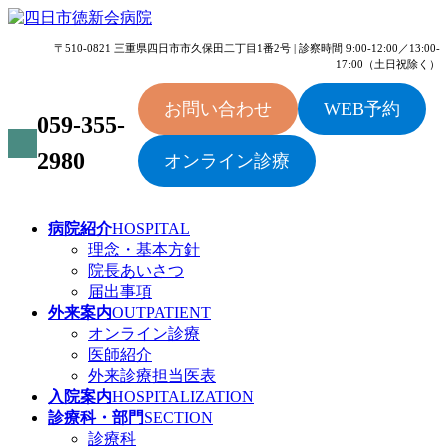
コ
ナ
ン
ビ
〒510-0821 三重県四日市市久保田二丁目1番2号 | 診察時間 9:00-12:00／13:00-
テ
ゲ
17:00（土日祝除く）
ン
ー
ツ
シ
お問い合わせ
WEB予約
059-355-
へ
ョ
ス
ン
2980
オンライン診療
キ
に
ッ
移
プ
動
病院紹介
HOSPITAL
理念・基本方針
院長あいさつ
届出事項
外来案内
OUTPATIENT
オンライン診療
医師紹介
外来診療担当医表
入院案内
HOSPITALIZATION
診療科・部門
SECTION
診療科