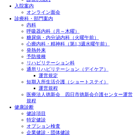
入院案内
オンライン面会
診療科・部門案内
内科
呼吸器内科（月～木曜）
糖尿病・内分泌内科（火曜午前）
心療内科・精神科（第1,3週水曜午前）
発熱外来
予防接種
リハビリテーション科
通所リハビリテーション（デイケア）
運営規定
短期入所生活介護（ショートステイ）
運営規程
医療法人徳新会 四日市徳新会介護センター運営
規程
健康診断
健診項目
特定健診
オプション検査
企業健診・団体健診