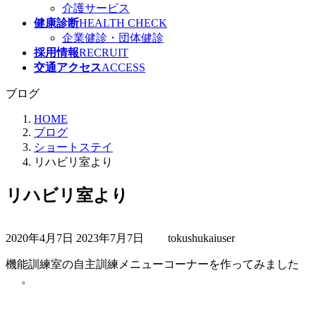
介護サービス
健康診断
HEALTH CHECK
企業健診・団体健診
採用情報
RECRUIT
交通アクセス
ACCESS
ブログ
HOME
ブログ
ショートステイ
リハビリ室より
リハビリ室より
最
2020年4月7日
2023年7月7日
tokushukaiuser
終
更
機能訓練室の自主訓練メニューコーナーを作ってみました
新
。
日
時
: