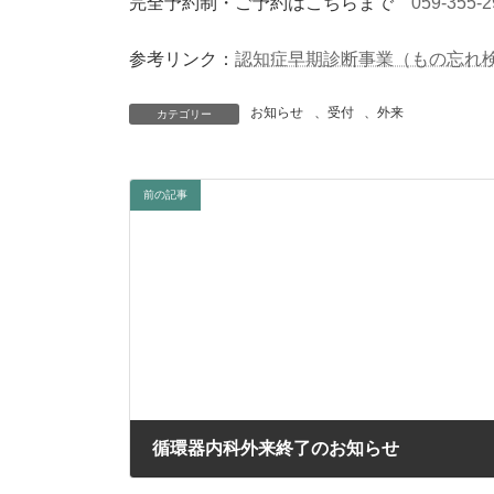
完全予約制・ご予約はこちらまで
059-355-2
参考リンク：
認知症早期診断事業（もの忘れ検
お知らせ
、
受付
、
外来
カテゴリー
前の記事
循環器内科外来終了のお知らせ
2023年12月22日