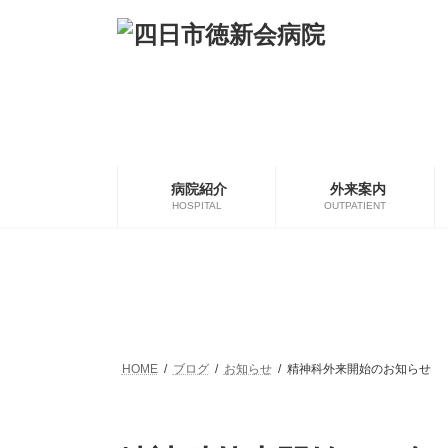
コ
ナ
ン
ビ
テ
ゲ
ン
ー
ツ
シ
へ
ョ
ス
ン
キ
に
ッ
移
病院紹介
外来案内
プ
動
HOSPITAL
OUTPATIENT
HOME
ブログ
お知らせ
精神科外来開始のお知らせ