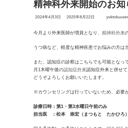
精神科外来開始のお知
最
2024年4月3日
2025年8月22日
yoktokuuse
終
更
新
今月より外来医師が増員となり、
精神科外来
日
時
:
うつ病など、軽度な精神疾患でお悩みの方は
また、認知症の診察はこちらでも可能となっ
月1木曜午後の
認知症外来
認知症外来と併せて
どうぞよろしくお願いいたします。
※カウンセリングは行っていないため、必要
診療日時：第1・第3水曜日午前のみ
担当医 ：松本 崇宏（まつもと たかひろ