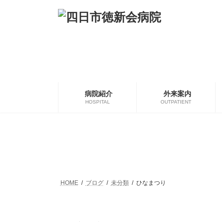
コ
ナ
ン
ビ
テ
ゲ
ン
ー
ツ
シ
へ
ョ
ス
ン
キ
に
ッ
移
病院紹介
外来案内
プ
動
HOSPITAL
OUTPATIENT
HOME
ブログ
未分類
ひなまつり