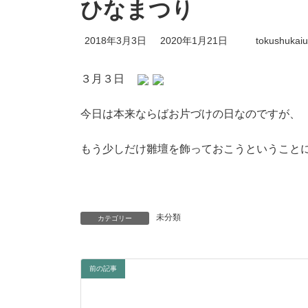
ひなまつり
最
2018年3月3日
2020年1月21日
tokushukaiu
終
更
新
３月３日
日
時
:
今日は本来ならばお片づけの日なのですが、
もう少しだけ雛壇を飾っておこうということ
未分類
カテゴリー
前の記事