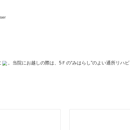
ser
に
。
当院にお越しの際は、5Ｆの“みはらし”のよい通所リハ